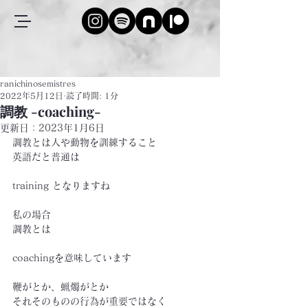
ranichinosemistres
2022年5月12日
読了時間: 1分
調教 -coaching-
更新日：
2023年1月6日
調教とは人や動物を訓練すること
英語だと普通は
training となりますね
私の場合
調教とは
coachingを意味しています
鞭がとか、蝋燭がとか
それそのものの行為が重要ではなく